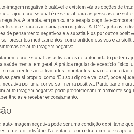
uto-imagem negativa é tratável e existem várias opções de trat
ocurar ajuda profissional é essencial para as pessoas que sofr
negativa. A terapia, em particular a terapia cognitivo-comport
ento eficaz para a auto-imagem negativa. A TCC ajuda os indiv
ões de pensamento negativos e a substituí-los por outros positivo
r prescritos medicamentos, como antidepressivos e ansiolític
 sintomas de auto-imagem negativa.
atamento profissional, as actividades de autocuidado podem aj
 a saúde mental em geral. A prática regular de exercício físico,
ir o suficiente são actividades importantes para o autocuidado.
ivas para si próprio, como “Eu sou digno e valioso”, pode ajudar
a negativa por uma conversa interna positiva. Participar em gru
om auto-imagem negativa pode proporcionar um ambiente segu
experiências e receber encorajamento.
são
 auto-imagem negativa pode ser uma condição debilitante que
estar de um indivíduo. No entanto, com o tratamento e o apoio c