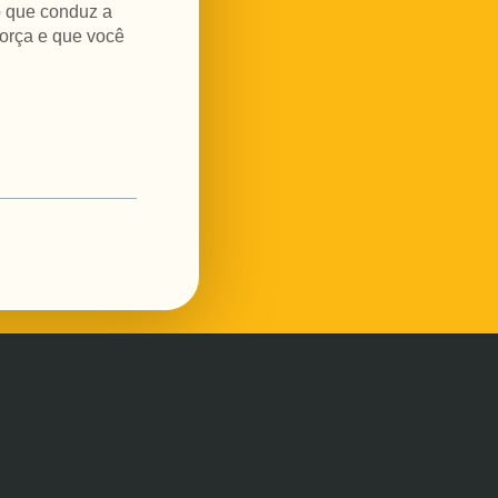
o que conduz a
força e que você