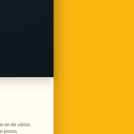
ar-se de várias
ue possa