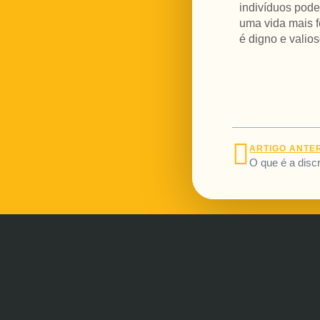
indivíduos pode
uma vida mais f
é digno e valios
ARTIGO ANTE
O que é a disc