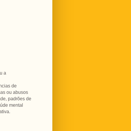
u a
ncias de
umas ou abusos
ade, padrões de
saúde mental
tiva.