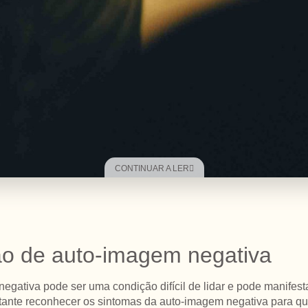
CONTINUAR A LER
ão de auto-imagem negativa
egativa pode ser uma condição difícil de lidar e pode manifest
rtante reconhecer os sintomas da auto-imagem negativa para q