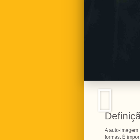
Definiç
A auto-imagem n
formas. É impo