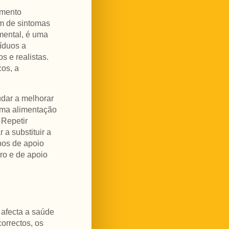
amento
em de sintomas
amental, é uma
íduos a
s e realistas.
os, a
udar a melhorar
 uma alimentação
 Repetir
 a substituir a
pos de apoio
ro e de apoio
 afecta a saúde
orrectos, os