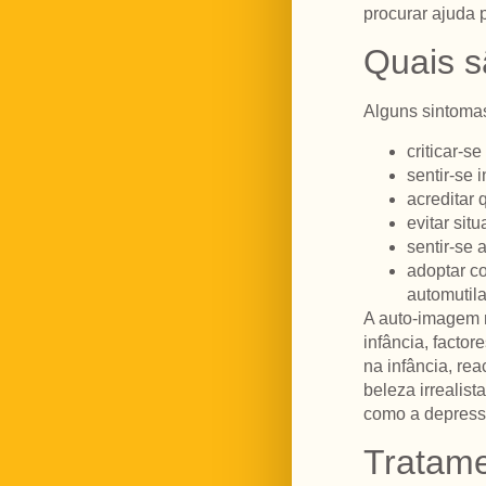
procurar ajuda p
Quais s
Alguns sintoma
criticar-s
sentir-se
acreditar 
evitar sit
sentir-se 
adoptar c
automutil
A auto-imagem n
infância, facto
na infância, re
beleza irrealis
como a depress
Tratame