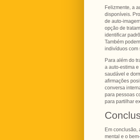
Felizmente, a a
disponíveis. Pr
de auto-imagem 
opção de tratam
identificar padr
Também podem se
indivíduos com
Para além do tr
a auto-estima e
saudável e dorm
afirmações posit
conversa intern
para pessoas c
para partilhar 
Conclu
Em conclusão, a
mental e o bem-