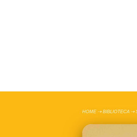
HOME
⇢
BIBLIOTECA
⇢